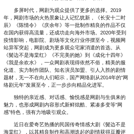
多屏时代，网剧为观众提供了更多的选择。2019
年，网剧市场的火热景象让人记忆犹新，《长安十二时
辰》《陈情令》《庆余年》等一批制作精良的作品不仅
在国内获得高流量，还成功走向海外市场。2020年受到
疫情影响，电影院、剧场等文化行业停摆至今，视频网
站异军突起，网剧成为更多观众宅家消遣的首选。从
《鬓边不是海棠红》《不完美的她》到《成化十四年》
《我是余欢水》，一众网剧表现得依然不俗，精美的服
化道、实力制作团队、知名演员加盟、引人入胜的剧情
题材，无一不在向人们昭示，国产网络剧从2014年的“网
络剧元年”发展至今，正一步步向精品化进军。
独特的亲近感、对话感、愉悦感是网剧与生俱来的
魅力，也形成网剧内容形式新鲜炫酷、紧凑多变等“网
感”特色，强有力地吸引观众。
近日在爱奇艺热播的民国传奇情感大剧《鬓边不是
海棠红》，以其精良制作和高潮迭起的剧情获得豆瓣评