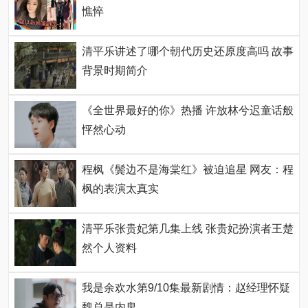
憔悴
清平乐讲述了哪个朝代历史还原度高吗 故事
背景时期简介
《全世界最好的你》热播 许放林兮迟童话般
怦然心动
程枫《鬓边不是海棠红》被迫追星 网友：程
枫的表演太真实
清平乐张贵妃第几集上线 张贵妃扮演者王楚
然个人资料
我是余欢水第9/10集最新剧情：赵经理怀疑
魏总是内鬼