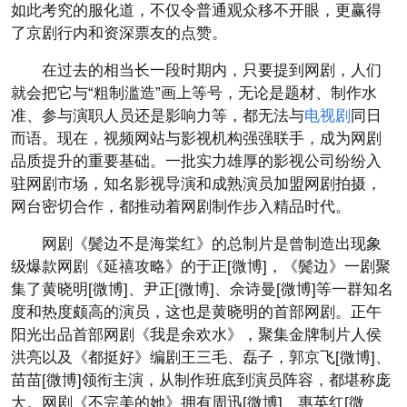
如此考究的服化道，不仅令普通观众移不开眼，更赢得
了京剧行内和资深票友的点赞。
在过去的相当长一段时期内，只要提到网剧，人们
就会把它与“粗制滥造”画上等号，无论是题材、制作水
准、参与演职人员还是影响力等，都无法与
电视剧
同日
而语。现在，视频网站与影视机构强强联手，成为网剧
品质提升的重要基础。一批实力雄厚的影视公司纷纷入
驻网剧市场，知名影视导演和成熟演员加盟网剧拍摄，
网台密切合作，都推动着网剧制作步入精品时代。
网剧《鬓边不是海棠红》的总制片是曾制造出现象
级爆款网剧《延禧攻略》的于正[微博]，《鬓边》一剧聚
集了黄晓明[微博]、尹正[微博]、佘诗曼[微博]等一群知名
度和热度颇高的演员，这也是黄晓明的首部网剧。正午
阳光出品首部网剧《我是余欢水》，聚集金牌制片人侯
洪亮以及《都挺好》编剧王三毛、磊子，郭京飞[微博]、
苗苗[微博]领衔主演，从制作班底到演员阵容，都堪称庞
大。网剧《不完美的她》拥有周迅[微博]、惠英红[微