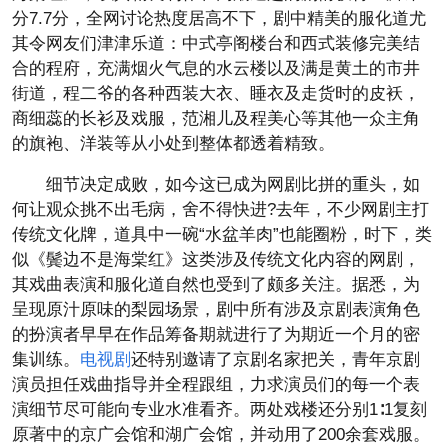
分7.7分，全网讨论热度居高不下，剧中精美的服化道尤
其令网友们津津乐道：中式亭阁楼台和西式装修完美结
合的程府，充满烟火气息的水云楼以及满是黄土的市井
街道，程二爷的各种西装大衣、睡衣及走货时的皮袄，
商细蕊的长衫及戏服，范湘儿及程美心等其他一众主角
的旗袍、洋装等从小处到整体都透着精致。
细节决定成败，如今这已成为网剧比拼的重头，如
何让观众挑不出毛病，舍不得快进?去年，不少网剧主打
传统文化牌，道具中一碗“水盆羊肉”也能圈粉，时下，类
似《鬓边不是海棠红》这类涉及传统文化内容的网剧，
其戏曲表演和服化道自然也受到了颇多关注。据悉，为
呈现原汁原味的梨园场景，剧中所有涉及京剧表演角色
的扮演者早早在作品筹备期就进行了为期近一个月的密
集训练。
电视剧
还特别邀请了京剧名家把关，青年京剧
演员担任戏曲指导并全程跟组，力求演员们的每一个表
演细节尽可能向专业水准看齐。两处戏楼还分别1∶1复刻
原著中的京广会馆和湖广会馆，并动用了200余套戏服。