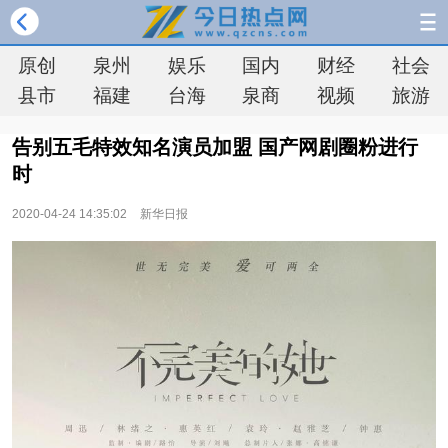
原创
泉州
娱乐
国内
财经
社会
县市
福建
台海
泉商
视频
旅游
告别五毛特效知名演员加盟 国产网剧圈粉进行
时
2020-04-24 14:35:02
新华日报