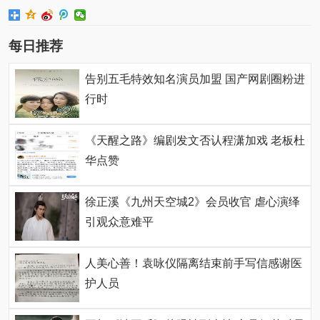
每日推荐
告别五毛特效知名演员加盟 国产网剧圈粉进
行时
《天醒之路》编剧发文否认程潇加戏 老板杜
华点赞
徐正溪《九州天空城2》会员收官 虐心演绎
引观众意难平
人美心善！袁咏仪隔离结束前手写信感谢医
护人员