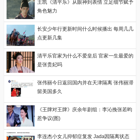
王凯《清平乐》从眼神到表情 立足细节赋予
角色魅力
长安少年行更新时间什么时候播出 每周几几
点更新几集
清平乐官家为什么不爱皇后 官家一生最爱的
是张贵妃吗
张伟丽今日返回国内并在天津隔离 张伟丽滞
留美国多久
《王牌对王牌》庆余年剧组：李沁挽张若昀
惹争议(图)
李连杰小女儿抑郁症复发 Jada因隔离状态