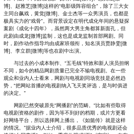
博]、赵雅芝[微博]这样的“电影级阵容组合”，除了三大女
主同台飙戏，黄觉[微博]、金士杰等一众男演员，也都是
极具实力的“戏骨”。而背景设定在明代成化年间的悬疑探
案剧《成化十四年》，虽然两大男主角都算新面孔，但
此剧由成龙[微博]监制，这也是成龙监制首部网剧。同
时，剧作动作指导均由成家班领衔，知名演员贾静雯[微
博]、李立群[微博]等也在剧中出演。
与过去的小成本制作、“五毛钱”特效和新人演员担纲
不同，如今的精品网剧质量已完全不输电视剧。在一些
观众和业内人士看来，网剧与电视剧同场竞技是必然趋
势，“把网站首播的电视剧纳入飞天奖评选，是与时俱进
的决定。”
网剧已然突破原先“网播剧”的范畴。“比如有些取得
电视剧资格的剧作，因为等不到好的档期，或片方更看
好网络平台，所以选择网上播出，《如懿传》就是这样
的情况。”据业内人士介绍，很多品质优秀的电视剧还会