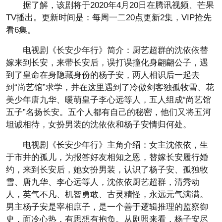
据了解，该剧将于2020年4月20日在腾讯视频、芒果
TV播出。更新时间是：每周一二20点更新2集，VIP抢先
看6集。
电视剧《长安少年行》简介：厨艺超群的沈依依替
嫁来到长安，来带长安后，误打误撞化身翩翩公子，遇
到了皇命在身隐藏身份的杨子安，两人相识后一起去
到“尚艺馆”求学，并在这里遇到了冷傲剑客独孤牧雪、花
美少年唐九华、暖萌皇子李心远等人，五人组成“尚艺馆
五子”名扬长安。五个人都有自己的秘密，他们又将五河
坦诚相待，女扮男装的沈依依和杨子安情归何处。
电视剧《长安少年行》主角介绍：女主沈依依，生
于市井的孤儿，为报答好友相知之恩，替嫁长安履行婚
约，来到长安后，她女扮男装，认识了杨子安、孤独牧
雪、唐九华、李心远等人，沈依依厨艺超群，清秀动
人，英气不凡、机智勇敢、古灵精怪，永远元气满满。
男主杨子安是宰相庶子，是一个善于逻辑推理的监察御
史，面冷心热，有思想有抱负。从剧照来看，杨子安尽