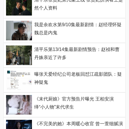
然个人资料
我是余欢水第9/10集最新剧情：赵经理怀疑
魏总是内鬼
清平乐第13/14集最新剧情预告：赵祯和曹
丹姝亲近了许多
曝张天爱经纪公司老板回怼江疏影团队：疑
神疑鬼
《末代厨娘》官方预告片曝光 王柏安演
绎“小人物”末代求生
《不完美的她》本周暖心收官 曾一萱细腻演