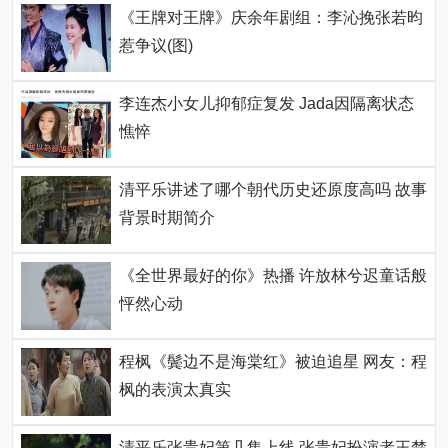
《王牌对王牌》庆余年剧组：李沁挽张若昀
惹争议(图)
李连杰小女儿抑郁症复发 Jada因隔离状态
憔悴
清平乐讲述了哪个朝代历史还原度高吗 故事
背景时期简介
《全世界最好的你》热播 许放林兮迟童话般
怦然心动
程枫《鬓边不是海棠红》被迫追星 网友：程
枫的表演太真实
清平乐张贵妃第几集上线 张贵妃扮演者王楚