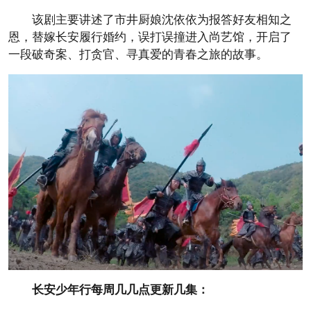
该剧主要讲述了市井厨娘沈依依为报答好友相知之
恩，替嫁长安履行婚约，误打误撞进入尚艺馆，开启了
一段破奇案、打贪官、寻真爱的青春之旅的故事。
长安少年行每周几几点更新几集：