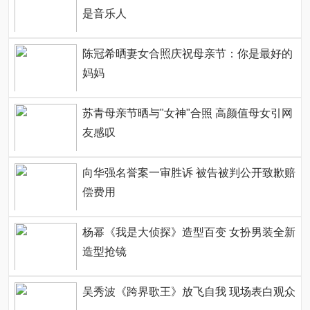
是音乐人
陈冠希晒妻女合照庆祝母亲节：你是最好的
妈妈
苏青母亲节晒与"女神"合照 高颜值母女引网
友感叹
向华强名誉案一审胜诉 被告被判公开致歉赔
偿费用
杨幂《我是大侦探》造型百变 女扮男装全新
造型抢镜
吴秀波《跨界歌王》放飞自我 现场表白观众