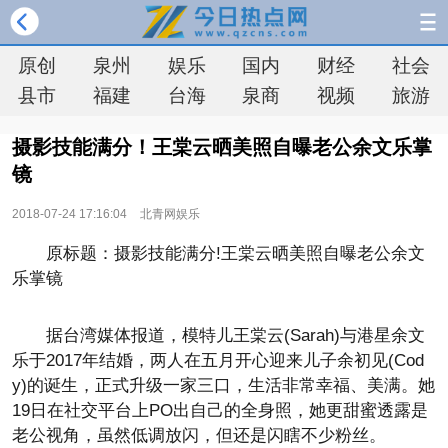
原创
泉州
娱乐
国内
财经
社会
县市
福建
台海
泉商
视频
旅游
摄影技能满分！王棠云晒美照自曝老公余文乐掌
镜
2018-07-24 17:16:04
北青网娱乐
原标题：摄影技能满分!王棠云晒美照自曝老公余文
乐掌镜
据台湾媒体报道，模特儿王棠云(Sarah)与港星余文
乐于2017年结婚，两人在五月开心迎来儿子余初见(Cod
y)的诞生，正式升级一家三口，生活非常幸福、美满。她
19日在社交平台上PO出自己的全身照，她更甜蜜透露是
老公视角，虽然低调放闪，但还是闪瞎不少粉丝。