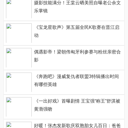
摄影技能满分！王棠云晒美照自曝老公余文
乐掌镜
《宝龙星歌声》第五届全民K歌赛在晋江启
动
偶遇影帝！梁朝伟匈牙利参赛与粉丝亲密合
影
《奔跑吧》漫威复仇者联盟3特辑播出时间
有哪些英雄
《一出好戏》首曝剧情 王宝强“称王”舒淇被
黄渤强吻
好暖！张杰发新歌庆双胞胎女儿百日：爸爸