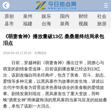
原创
泉州
娱乐
国内
财经
社会
县市
福建
台海
泉商
视频
旅游
《萌妻食神》播放量破13亿 桑桑最终结局承包
泪点
2018-05-16 17:35:22
红网综合
日前，穿越神剧《萌妻食神》播出过半，因撩心与
萌宠的剧情备受追捧，目前该剧播放量已经达到13亿
次，该剧改编自同名经典IP，包含了美食、宫斗、励志、
爱情等多种元素，以黑风寨作为故事的发生地，讲述以
古代中华美食为背景追求色香味俱全的美食般的爱情故
事。剧情发展到现在，黑风寨发生了重大变故，而昨
晚“酒窝女神”周俐葳饰演的黑风寨四当家马应龙的姐姐桑
桑，承包了该剧一大泪点。