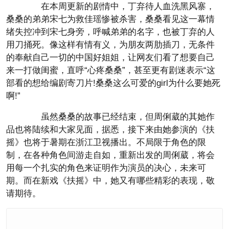
­ 在本周更新的剧情中，丁弃待人血洗黑风寨，
桑桑的弟弟宋七为救佳瑶惨被杀害，桑桑看见这一幕情
绪失控冲到宋七身旁，呼喊弟弟的名字，也被丁弃的人
用刀捅死。像这样有情有义，为朋友两肋插刀，无条件
的奉献自己一切的中国好姐姐，让网友们看了想要自己
来一打做闺蜜，直呼“心疼桑桑”，甚至更有剧迷表示“这
部看的想给编剧寄刀片!桑桑这么可爱的girl为什么要她死
啊!”
­ 虽然桑桑的故事已经结束，但周俐葳的其她作
品也将陆续和大家见面，据悉，接下来由她参演的《扶
摇》也将于暑期在浙江卫视播出。不局限于角色的限
制，在各种角色间游走自如，重新出发的周俐葳，将会
用每一个扎实的角色来证明作为演员的决心，未来可
期。而在新戏《扶摇》中，她又有哪些精彩的表现，敬
请期待。