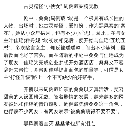
­ 古灵精怪“小侠女” 周俐葳圈粉无数
­ 剧中，桑桑(周俐葳 饰)是一个极具有成长性的
人物。出场时，她古灵精怪，爱打扮，作为黑风寨的“寨
花”，她从小众星拱月，也有不少小心思，因此，在与女
主叶佳瑶(种丹妮 饰)初次相见后，便开始与佳瑶“互坑互
怼”。多次陷害女主，却反被瑶瑶整，闹出不少笑料，最
后反而吃尽了苦头。而在随后的相处中桑桑与佳瑶成为
了朋友，佳瑶为完成创业梦想开办酒店店，桑桑义不容
辞赶去帮忙，并帮助佳瑶提高面包的销量等，可谓是女
主“打怪升级”路上一个不可缺少的好帮手。
­ 开播以来周俐葳饰演的桑桑以天真活泼，笑容
甜美的人设圈粉无数。随着剧情的发展，越来越多的网
友被她和佳瑶的情谊感动。周俐葳凭借桑桑这一角色，
也俘获不少网友，有网友表示“被桑桑萌得不要不要”。
­ 黑风寨遭全灭 桑桑承包所有泪点