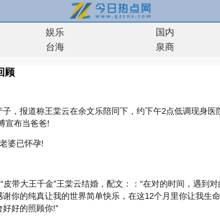
娱乐
国内
台海
泉商
回顾
产子，报道称王棠云在余文乐陪同下，约下午2点低调现身医
博宣布当爸爸!
老婆已怀孕!
布与“皮带大王千金”王棠云结婚，配文：：“在对的时间，遇
感谢你的纯真让我的世界简单快乐，在这12个月里你让我生
好好的照顾你!”