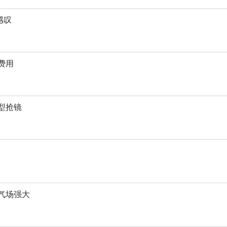
感叹
费用
型抢镜
气场强大