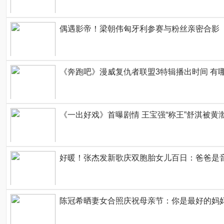
偶遇影帝！梁朝伟匈牙利参赛与粉丝亲密合影
《奔跑吧》漫威复仇者联盟3特辑播出时间 有
《一出好戏》首曝剧情 王宝强“称王”舒淇被黄
好暖！张杰发新歌庆双胞胎女儿百日：爸爸是
陈冠希晒妻女合照庆祝母亲节：你是最好的妈