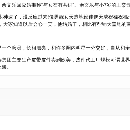
余文乐回应婚期称“与女友有共识”。余文乐与小7岁的王棠
太神速了，没反应过来!俊男靓女天造地设佳偶天成祝福祝福;
式，大家知道以后会心一笑，他结婚了，相比有些铺天盖地的
是一个演员，长相漂亮，和许多圈内明星十分交好，自从和余
集团主要生产皮带皮件卖到欧美，皮件代工厂规模可谓世界第一
上海。