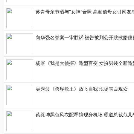
苏青母亲节晒与"女神"合照 高颜值母女引网友
向华强名誉案一审胜诉 被告被判公开致歉赔偿
杨幂《我是大侦探》造型百变 女扮男装全新造
吴秀波《跨界歌王》放飞自我 现场表白观众
蔡徐坤黑色风衣配墨镜现身机场 霸道总裁范儿