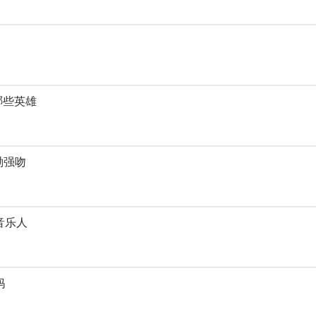
哪些英雄
渤强吻
音乐人
妈