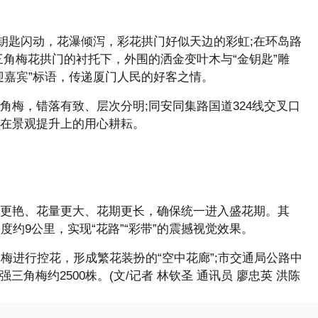
钥匙闪动，花瀑倾泻，彩花拱门好似天边的彩虹;在环岛路
角梅花拱门的衬托下，外围的洒金变叶木与“金钥匙”雕
迎嘉宾”标语，传递厦门人民的好客之情。
角梅，错落有致、层次分明;同安同集路国道324线交叉口
心在景观提升上的用心耕耘。
更艳、花量更大、花期更长，确保统一进入盛花期。其
约9公里，实现“花路”“彩带”的震撼视觉效果。
梅进行控花，形成繁花装扮的“空中花廊”;市交通局公路中
梅约2500株。(文/记者 林钦圣 通讯员 廖忠英 洪陈