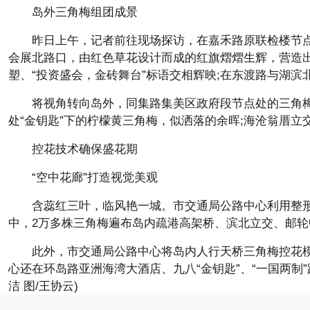
岛外三角梅组团成景
昨日上午，记者前往现场探访，在嘉禾路原联检楼节点
会展北路口，由红色草花设计而成的红旗熠熠生辉，营造出
塑、“投资盛会，金砖舞台”标语交相辉映;在东渡路与湖
将视角转向岛外，同集路集美区政府段节点处的三角梅
处“金钥匙”下的柠檬黄三角梅，似洒落的余晖;海沧翁厝
控花技术确保盛花期
“空中花廊”打造视觉美观
含蕊红三叶，临风艳一城。市交通局公路中心利用整
中，2万多株三角梅遍布岛内疏港高架桥、滨北立交、邮轮中
此外，市交通局公路中心将岛内人行天桥三角梅控花模
心还在环岛路亚洲海湾大酒店、九八“金钥匙”、“一国两制”
洁 图/王协云)