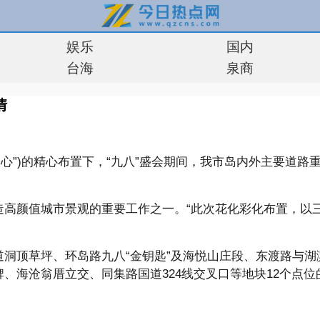
娱乐
国内
台海
泉商
情
心”)的精心布置下，“九八”盛会期间，我市岛内外主要道路
高颜值城市景观的重要工作之一。“此次花化彩化布置，以三角
洞顶草坪、环岛路九八“金钥匙”及海悦山庄段、东渡路与湖
、海沧翁厝立交、同集路国道324线交叉口等地块12个点