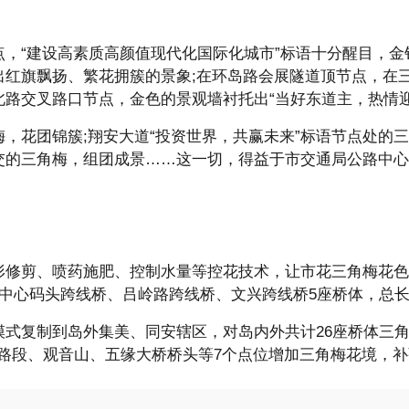
，“建设高素质高颜值现代化国际化城市”标语十分醒目，金
红旗飘扬、繁花拥簇的景象;在环岛路会展隧道顶节点，在三
滨北路交叉路口节点，金色的景观墙衬托出“当好东道主，热情
，花团锦簇;翔安大道“投资世界，共赢未来”标语节点处的三
立交的三角梅，组团成景……这一切，得益于市交通局公路中
形修剪、喷药施肥、控制水量等控花技术，让市花三角梅花色
心码头跨线桥、吕岭路跨线桥、文兴跨线桥5座桥体，总长度
式复制到岛外集美、同安辖区，对岛内外共计26座桥体三角
路段、观音山、五缘大桥桥头等7个点位增加三角梅花境，补强三角