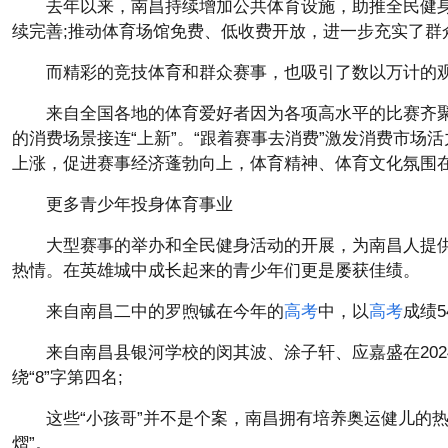
去年以来，南昌持续增加公共体育设施，助推全民健身
续完善;推动体育场馆免费、低收费开放，进一步充实了群
而精彩的竞技体育和群众赛事，也吸引了数以万计的观
来自全国各地的体育爱好者因为各项高水平的比赛齐聚
的消费场景接连“上新”。“跟着赛事去消费”激发消费市场活
上涨，促进赛事经济蓬勃向上，体育精神、体育文化氛围
更多青少年投身体育事业
大型赛事的举办和全民健身活动的开展，为南昌人提
热情。在英雄城中成长起来的青少年们更是屡获佳绩。
来自南昌二中的罗煦铖在今年的
高考
中，以
高考
成绩
来自南昌县银河学校的闵其波、涂子轩、应嘉盛在20
绕“8”字第四名;
这些“小孩哥”并不是个案，南昌拥有培养奥运健儿的
熠”。