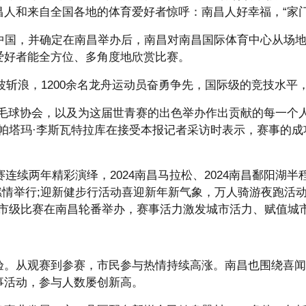
人和来自全国各地的体育爱好者惊呼：南昌人好幸福，“家
归中国，并确定在南昌举办后，南昌对南昌国际体育中心从场
爱好者能全方位、多角度地欣赏比赛。
劈波斩浪，1200余名龙舟运动员奋勇争先，国际级的竞技水
羽毛球协会，以及为这届世青赛的出色举办作出贡献的每一个
莹帕塔玛·李斯瓦特拉库在接受本报记者采访时表示，赛事的
。
连续两年精彩演绎，2024南昌马拉松、2024南昌鄱阳湖半程
赛燃情举行;迎新健步行活动喜迎新年新气象，万人骑游夜跑
级、市级比赛在南昌轮番举办，赛事活力激发城市活力、赋值城
验。从观赛到参赛，市民参与热情持续高涨。南昌也围绕喜闻
事活动，参与人数屡创新高。