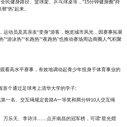
全民健身路径、篮球架、乒乓球桌等，“15分钟健身圈”持
潮“热”起来。
，运动员及其亲友“变身”游客，饱览城市风光，因赛事拓展
”“游泳热”“长跑热”“夜跑热”也推动赛场周边商圈人气积聚
观看高水平赛事，有效地调动起青少年投身于体育事业的
省首个通过足球考上清华大学的学子;
跳第一名、交互绳规定套路A一等奖和两分钟10人交互绳
、万乐天、李诗沣……点开南昌的冠军榜，可谓“星光熠