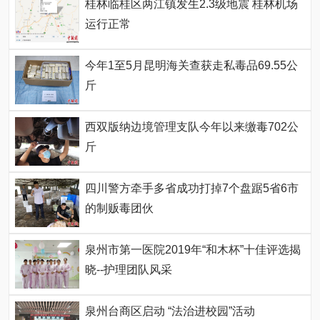
桂林临桂区两江镇发生2.3级地震 桂林机场
运行正常
今年1至5月昆明海关查获走私毒品69.55公
斤
西双版纳边境管理支队今年以来缴毒702公
斤
四川警方牵手多省成功打掉7个盘踞5省6市
的制贩毒团伙
泉州市第一医院2019年“和木杯”十佳评选揭
晓--护理团队风采
泉州台商区启动 “法治进校园”活动