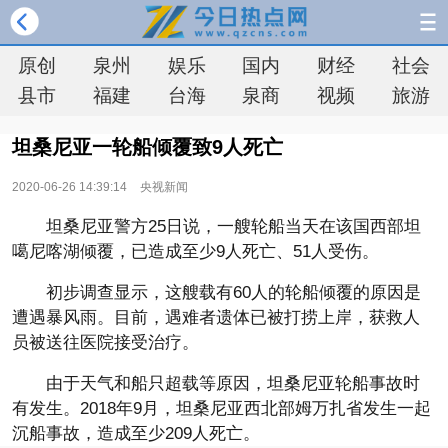
原创
泉州
娱乐
国内
财经
社会
县市
福建
台海
泉商
视频
旅游
坦桑尼亚一轮船倾覆致9人死亡
2020-06-26 14:39:14
央视新闻
坦桑尼亚警方25日说，一艘轮船当天在该国西部坦
噶尼喀湖倾覆，已造成至少9人死亡、51人受伤。
初步调查显示，这艘载有60人的轮船倾覆的原因是
遭遇暴风雨。目前，遇难者遗体已被打捞上岸，获救人
员被送往医院接受治疗。
由于天气和船只超载等原因，坦桑尼亚轮船事故时
有发生。2018年9月，坦桑尼亚西北部姆万扎省发生一起
沉船事故，造成至少209人死亡。