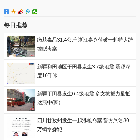
每日推荐
缴获毒品31.4公斤 浙江嘉兴侦破一起特大跨
境贩毒案
新疆和田地区于田县发生3.7级地震 震源深
度10千米
新疆于田县发生6.4级地震 多支救援力量抵
达震中(图)
四川甘孜州发生一起涉枪命案 警方悬赏30
万缉拿嫌犯