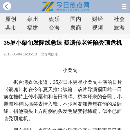
原创
泉州
娱乐
国内
财经
社会
县市
福建
台海
泉商
视频
旅游
35岁小栗旬发际线急退 疑遗传老爸陷秃顶危机
2018-05-04 16:35:10
北青网娱乐
小栗旬
据台湾媒体报道，35岁日本男星小栗旬主演的日片
《银魂》将在今年夏天推出续篇，该片导演福田雄一日
前在推特上传小栗旬和菅田将晖、桥本环奈的合照，小
栗旬难得以搞笑表情入镜，不少网友却聚焦在他的发际
线，指他额头上方两侧的头发明显变得稀疏，似乎已面
临秃顶危机。