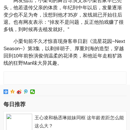
网友指出，小栗旬的舞台导演父亲小栗哲家早已秃
头，他若遗传父亲的体质，年纪到中年以后，发量逐渐
变少也不足为奇，没想到他才35岁，发线就已开始往后
退。也有网友表示：“掉发不是问题，反正他拍戏赚了很
多钱，到时候再去植发就好。”
小栗旬前不久才惊喜现身客串日剧《流星花园~Next
Season~》第3集，以剃掉胡子、厚重刘海的造型，穿越
回到10年前扮演俊俏温柔的花泽类，和他近年走粗犷路
线的狂野Man味大异其趣。
每日推荐
王心凌和杨丞琳姐妹同框 这年龄差距怎么能
这么大？