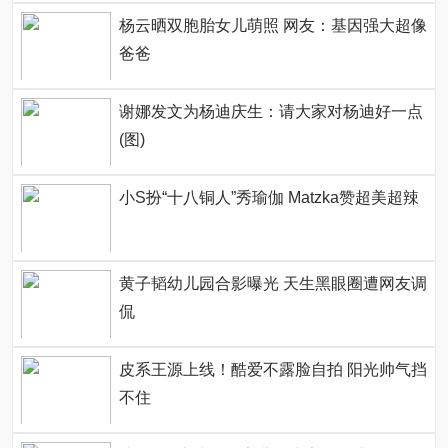
杨云晒双胞胎女儿萌照 网友：基因强大超像
爸爸
谢娜发文为杨迪庆生：请大家对杨迪好一点
(图)
小S扮“十八铜人”秀瑜伽 Matzka赞超美超辣
黄子韬幼儿园合影曝光 天生黑眼圈遭网友调
侃
皮系王源上线！酷爱不露脸自拍 阳光帅气挡
不住