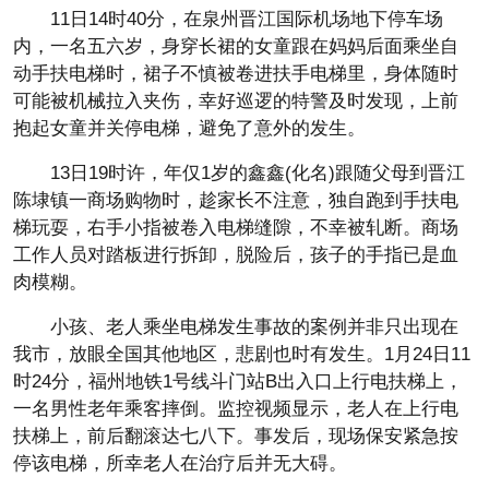
11日14时40分，在泉州晋江国际机场地下停车场
内，一名五六岁，身穿长裙的女童跟在妈妈后面乘坐自
动手扶电梯时，裙子不慎被卷进扶手电梯里，身体随时
可能被机械拉入夹伤，幸好巡逻的特警及时发现，上前
抱起女童并关停电梯，避免了意外的发生。
13日19时许，年仅1岁的鑫鑫(化名)跟随父母到晋江
陈埭镇一商场购物时，趁家长不注意，独自跑到手扶电
梯玩耍，右手小指被卷入电梯缝隙，不幸被轧断。商场
工作人员对踏板进行拆卸，脱险后，孩子的手指已是血
肉模糊。
小孩、老人乘坐电梯发生事故的案例并非只出现在
我市，放眼全国其他地区，悲剧也时有发生。1月24日11
时24分，福州地铁1号线斗门站B出入口上行电扶梯上，
一名男性老年乘客摔倒。监控视频显示，老人在上行电
扶梯上，前后翻滚达七八下。事发后，现场保安紧急按
停该电梯，所幸老人在治疗后并无大碍。