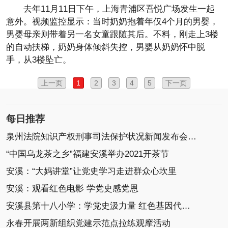
去年11月11日下午，上海青浦区吾悦广场发生一起
意外。视频监控显示：当时奶奶抱着年仅4个月的男婴，
男婴母亲则带着另一名女童跟随其后。不料，刚走上3楼
的自动扶梯，奶奶身体倾斜失控，男婴从奶奶怀中脱
手，从3楼坠亡。
上一页
1
2
3
4
5
下一页
每日推荐
泉州法院知识产权刑事司法保护状况新闻发布会召开
“中国乌龙茶之乡”福建安溪举办2021开茶节
安溪：“大妈讲堂”让党史学习走进群众心坎里
安溪：观看红色电影 学党史感党恩
安溪县第十八小学：学党史汲力量 红色基因代代传
永春开展两新组织党建示范点拉练观摩活动