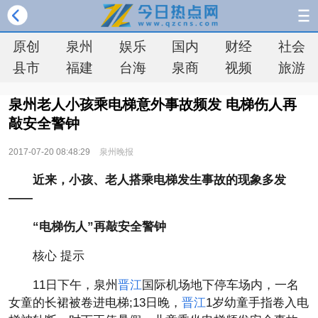
原创
泉州
娱乐
国内
财经
社会
县市
福建
台海
泉商
视频
旅游
泉州老人小孩乘电梯意外事故频发 电梯伤人再
敲安全警钟
2017-07-20 08:48:29
泉州晚报
近来，小孩、老人搭乘电梯发生事故的现象多发
——
“电梯伤人”再敲安全警钟
核心 提示
11日下午，泉州
晋江
国际机场地下停车场内，一名
女童的长裙被卷进电梯;13日晚，
晋江
1岁幼童手指卷入电